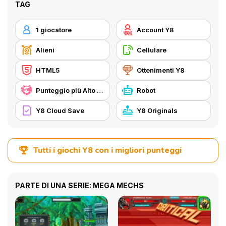
TAG
1 giocatore
Account Y8
Alieni
Cellulare
HTML5
Ottenimenti Y8
Punteggio più Alto di Y8
Robot
Y8 Cloud Save
Y8 Originals
Tutti i giochi Y8 con i migliori punteggi
PARTE DI UNA SERIE: MEGA MECHS