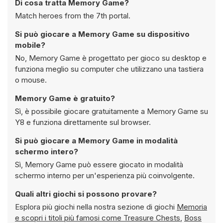
Di cosa tratta Memory Game?
Match heroes from the 7th portal.
Si può giocare a Memory Game su dispositivo
mobile?
No, Memory Game è progettato per gioco su desktop e
funziona meglio su computer che utilizzano una tastiera
o mouse.
Memory Game è gratuito?
Sì, è possibile giocare gratuitamente a Memory Game su
Y8 e funziona direttamente sul browser.
Si può giocare a Memory Game in modalità
schermo intero?
Sì, Memory Game può essere giocato in modalità
schermo interno per un'esperienza più coinvolgente.
Quali altri giochi si possono provare?
Esplora più giochi nella nostra sezione di giochi
Memoria
e scopri i titoli più famosi come
Treasure Chests
,
Boss