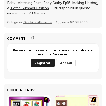
Baby: Matching Pairs
,
Baby Cathy Ep15: Making Hotdog
,
e
Tictoc Summer Fashion
. Tutti disponibili in questo
momento su Y8 Games.
Categoria:
Giochi di riflessione
Aggiunto
07 Ott 2008
COMMENTI
Per inserire un commento, è necessario registrarsi o
eseguire l'accesso.
Registrati
Accedi
GIOCHI RELATIVI