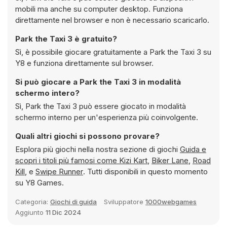
mobili ma anche su computer desktop. Funziona
direttamente nel browser e non è necessario scaricarlo.
Park the Taxi 3 è gratuito?
Sì, è possibile giocare gratuitamente a Park the Taxi 3 su
Y8 e funziona direttamente sul browser.
Si può giocare a Park the Taxi 3 in modalità
schermo intero?
Sì, Park the Taxi 3 può essere giocato in modalità
schermo interno per un'esperienza più coinvolgente.
Quali altri giochi si possono provare?
Esplora più giochi nella nostra sezione di giochi
Guida e
scopri i titoli più famosi come
Kizi Kart
,
Biker Lane
,
Road
Kill
, e
Swipe Runner
. Tutti disponibili in questo momento
su Y8 Games.
Categoria:
Giochi di guida
Sviluppatore
1000webgames
Aggiunto
11 Dic 2024