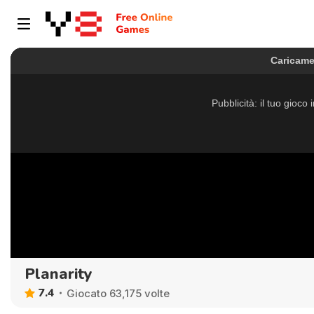
Planarity
7.4
Giocato 63,175 volte