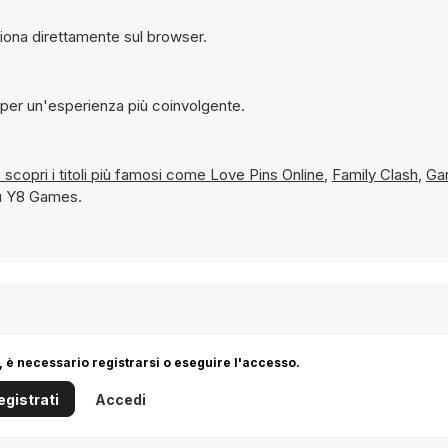
tuitamente a Planarity su Y8 e funziona direttamente sul browser.
terno per un'esperienza più coinvolgente.
iflessione e scopri i titoli più famosi come
Love Pins Online
,
Family Clash
,
Ga
su Y8 Games.
 è necessario registrarsi o eseguire l'accesso.
egistrati
Accedi