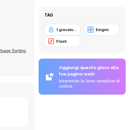
TAG
1 giocatore
Enigmi
Flash
rbage Sorting
Aggiungi questo gioco alla
tua pagina web!
Inserendo la lines semplice di
codice