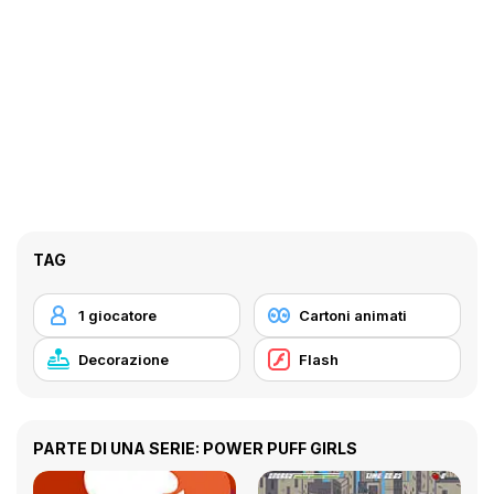
TAG
1 giocatore
Cartoni animati
Decorazione
Flash
PARTE DI UNA SERIE: POWER PUFF GIRLS