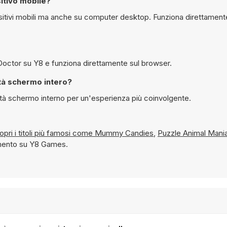
itivo mobile?
Sì, è possibile giocare gratuitamente a Princess Anna Hand Doctor su Y8 e funziona direttamente sul browser.
ss Anna Hand Doctor in modalità schermo intero?
re giocato in modalità schermo interno per un'esperienza più coinvolgente.
 e scopri i titoli più famosi come
Mummy Candies
,
Puzzle Animal Mani
momento su Y8 Games.