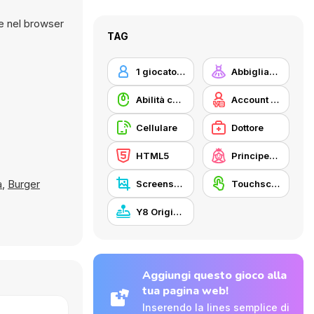
TAG
1 giocatore
Abbigliamento Dress Up
Abilità con il mouse
Account Y8
Cellulare
Dottore
HTML5
Principesse
a
,
Burger
Screenshot Y8
Touchscreen
Y8 Originals
Aggiungi questo gioco alla
tua pagina web!
Inserendo la lines semplice di