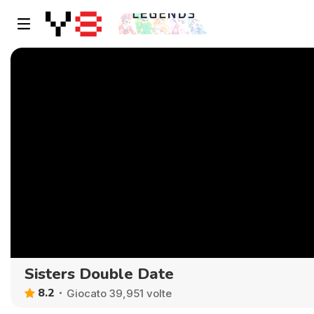
Sisters Double Date
8.2
Giocato 39,951 volte