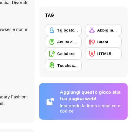
dia. Divertiti
TAG
1 giocatore
Abbigliamento Dress Up
Abilità con il mouse
Bitent
Cellulare
HTML5
Touchscreen
Aggiungi questo gioco alla
dary Fashion:
tua pagina web!
es.
Inserendo la lines semplice di
codice