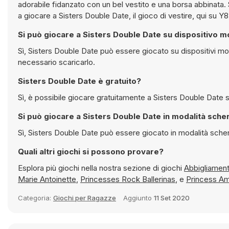
adorabile fidanzato con un bel vestito e una borsa abbinata. S
a giocare a Sisters Double Date, il gioco di vestire, qui su Y
Si può giocare a Sisters Double Date su dispositivo m
Sì, Sisters Double Date può essere giocato su dispositivi mobili ma anche su computer desktop. Funziona direttamente nel browser e non è
necessario scaricarlo.
Sisters Double Date è gratuito?
Sì
Si può giocare a Sisters Double Date i
Sì, Sisters Double Date può essere giocato in 
Quali altri giochi si possono provare?
Esplora più giochi nella nostra sezione di giochi
Marie Antoinette
,
Princesses Rock Ballerinas
, e
Princess A
Categoria:
Giochi per Ragazze
Aggiunto
11 Set 2020