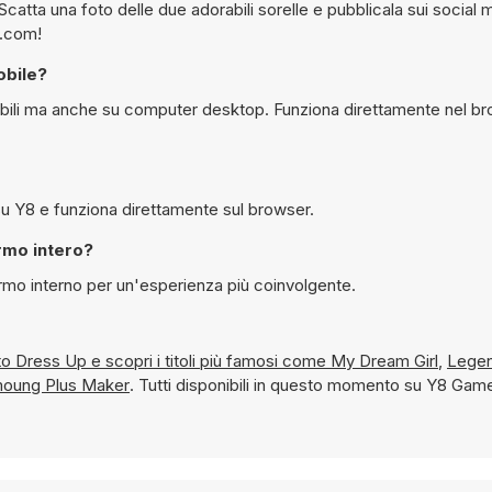
catta una foto delle due adorabili sorelle e pubblicala sui social me
8.com!
obile?
, è possibile giocare gratuitamente a Sisters Double Date su Y8 e funziona direttamente sul browser.
n modalità schermo intero?
modalità schermo interno per un'esperienza più coinvolgente.
Abbigliamento Dress Up e scopri i titoli più famosi come
My Dream Girl
,
Legen
moung Plus Maker
. Tutti disponibili in questo momento su Y8 Gam