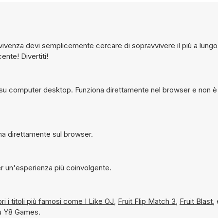
vivenza devi semplicemente cercare di sopravvivere il più a lungo 
ente! Divertiti!
tamente a Snake su Y8 e funziona direttamente sul browser.
o per un'esperienza più coinvolgente.
 scopri i titoli più famosi come
I Like OJ
,
Fruit Flip Match 3
,
Fruit Blast
,
su Y8 Games.