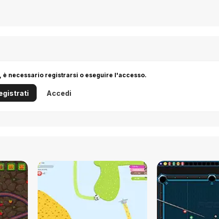
 è necessario registrarsi o eseguire l'accesso.
egistrati
Accedi