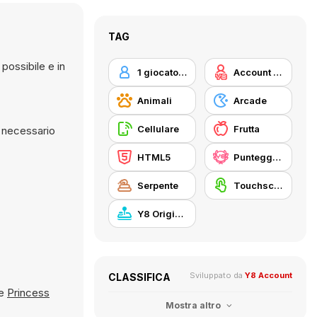
TAG
possibile e in
1 giocatore
Account Y8
Animali
Arcade
Cellulare
Frutta
HTML5
Punteggio più Alto di Y8
Serpente
Touchscreen
Y8 Originals
Sviluppato da
Y8 Account
CLASSIFICA
 e
Princess
Mostra altro