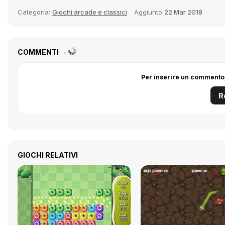
Categoria:
Giochi arcade e classici
Aggiunto
22 Mar 2018
COMMENTI
Per inserire un commento,
R
GIOCHI RELATIVI