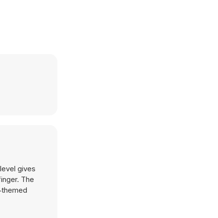
level gives
finger. The
ge‑themed