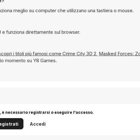
e?
nziona meglio su computer che utilizzano una tastiera o mouse.
ile giocare gratuitamente a Sniper Assassin su Y8 e funziona direttamente sul browser.
chino e scopri i titoli più famosi come
Crime City 3D 2
,
Masked Forces: Zo
questo momento su Y8 Games.
 è necessario registrarsi o eseguire l'accesso.
egistrati
Accedi