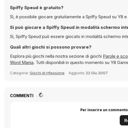
Spiffy Speud è gratuito?
Sì, è possibile gi
Si può giocare a Spiffy Speud in modalità scherm
Sì, Spiffy Speud può essere giocato in modalità sch
Quali altri giochi si possono provare?
Esplora più giochi nella nostra sezione di giochi
Parole 
Word Mania
. Tutti disponibili in questo momento su Y8 Gam
Categoria:
Giochi di riflessione
Aggiunto
22 Giu 2007
COMMENTI
Per inserire un commento,
R