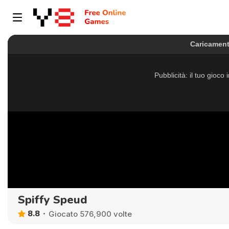
Spiffy Speud
8.8
Giocato 576,900 volte