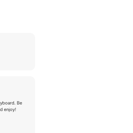
eyboard. Be
d enjoy!