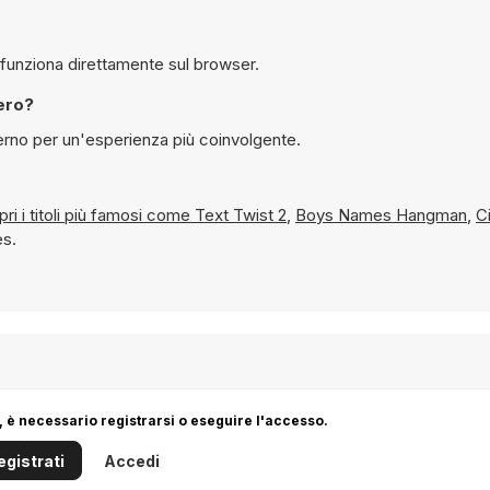
ocare gratuitamente a Spiffy Speud su Y8 e funziona direttamente sul browser.
o intero?
ermo interno per un'esperienza più coinvolgente.
e scopri i titoli più famosi come
Text Twist 2
,
Boys Names Hangman
,
C
es.
 è necessario registrarsi o eseguire l'accesso.
egistrati
Accedi