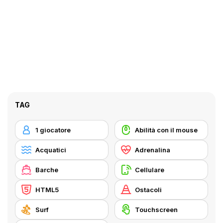
TAG
1 giocatore
Abilità con il mouse
Acquatici
Adrenalina
Barche
Cellulare
HTML5
Ostacoli
Surf
Touchscreen