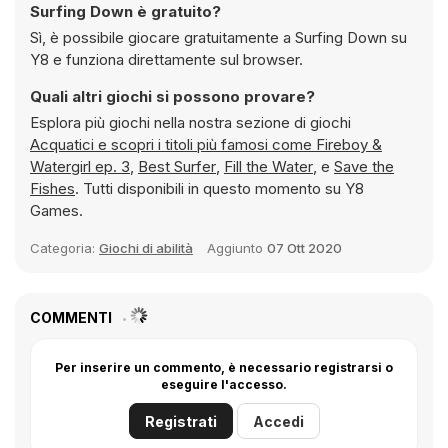
Surfing Down è gratuito?
Sì, è possibile giocare gratuitamente a Surfing Down su
Y8 e funziona direttamente sul browser.
Quali altri giochi si possono provare?
Esplora più giochi nella nostra sezione di giochi
Acquatici e scopri i titoli più famosi come
Fireboy &
Watergirl ep. 3
,
Best Surfer
,
Fill the Water
, e
Save the
Fishes
. Tutti disponibili in questo momento su Y8
Games.
Categoria:
Giochi di abilità
Aggiunto
07 Ott 2020
COMMENTI
Per inserire un commento, è necessario registrarsi o
eseguire l'accesso.
Registrati
Accedi