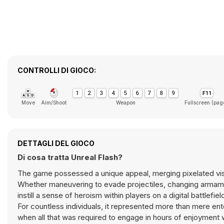
CONTROLLI DI GIOCO:
Move
Aim/Shoot
Weapon
Fullscreen (pag
DETTAGLI DEL GIOCO
Di cosa tratta Unreal Flash?
The game possessed a unique appeal, merging pixelated vis
Whether maneuvering to evade projectiles, changing armament
instill a sense of heroism within players on a digital battlefiel
For countless individuals, it represented more than mere ente
when all that was required to engage in hours of enjoymen