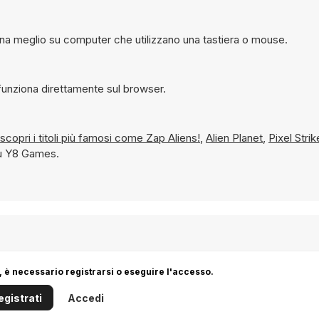
na meglio su computer che utilizzano una tastiera o mouse.
care gratuitamente a Unreal Flash su Y8 e funziona direttamente sul browser.
aratutto e scopri i titoli più famosi come
Zap Aliens!
,
Alien Planet
,
Pixel Stri
su Y8 Games.
 è necessario registrarsi o eseguire l'accesso.
egistrati
Accedi