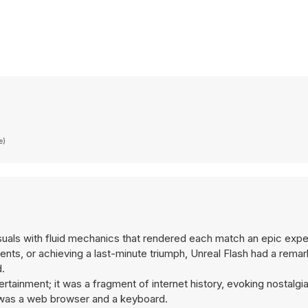
e)
uals with fluid mechanics that rendered each match an epic expe
s, or achieving a last-minute triumph, Unreal Flash had a remarka
d.
rtainment; it was a fragment of internet history, evoking nostalgia
t was a web browser and a keyboard.