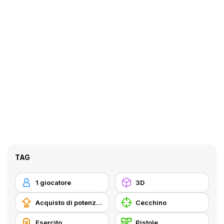
TAG
1 giocatore
3D
Acquisto di potenziatori
Cecchino
Esercito
Pistole