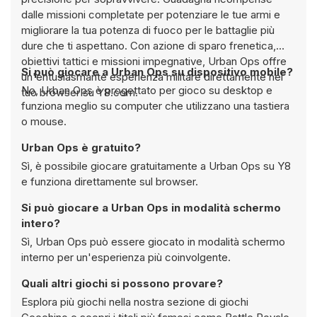
dalle missioni completate per potenziare le tue armi e
migliorare la tua potenza di fuoco per le battaglie più
dure che ti aspettano. Con azione di sparo frenetica,
obiettivi tattici e missioni impegnative, Urban Ops offre
Si può giocare a Urban Ops su dispositivo mobile?
un'entusiasmante esperienza militare direttamente nel
No, Urban Ops è progettato per gioco su desktop e
tuo browser su Y8.com.
funziona meglio su computer che utilizzano una tastiera
o mouse.
Urban Ops è gratuito?
Sì, è possibile giocare gratuitamente a Urban Ops su Y8
e funziona direttamente sul browser.
Si può giocare a Urban Ops in modalità schermo
intero?
Sì, Urban Ops può essere giocato in modalità schermo
interno per un'esperienza più coinvolgente.
Quali altri giochi si possono provare?
Esplora più giochi nella nostra sezione di giochi