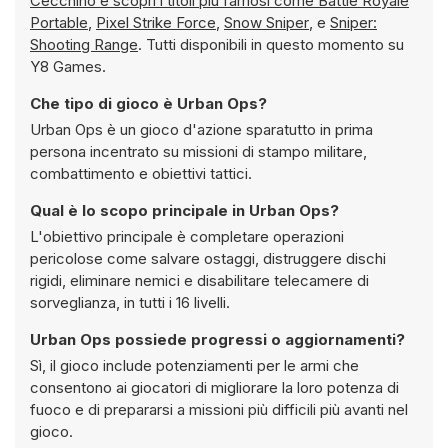
Cecchino e scopri i titoli più famosi come
Battle Royale
Portable
,
Pixel Strike Force
,
Snow Sniper
, e
Sniper:
Shooting Range
. Tutti disponibili in questo momento su
Y8 Games.
Che tipo di gioco è Urban Ops?
Urban Ops è un gioco d'azione sparatutto in prima
persona incentrato su missioni di stampo militare,
combattimento e obiettivi tattici.
Qual è lo scopo principale in Urban Ops?
L'obiettivo principale è completare operazioni
pericolose come salvare ostaggi, distruggere dischi
rigidi, eliminare nemici e disabilitare telecamere di
sorveglianza, in tutti i 16 livelli.
Urban Ops possiede progressi o aggiornamenti?
Sì, il gioco include potenziamenti per le armi che
consentono ai giocatori di migliorare la loro potenza di
fuoco e di prepararsi a missioni più difficili più avanti nel
gioco.