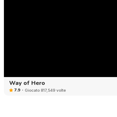
Way of Hero
7.9
Giocato 817,549 volte