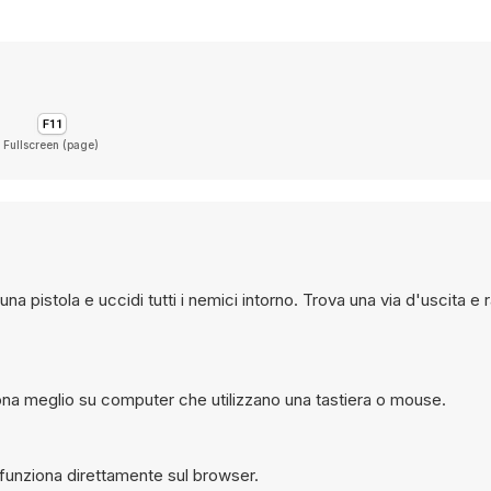
Fullscreen (page)
a pistola e uccidi tutti i nemici intorno. Trova una via d'uscita e 
na meglio su computer che utilizzano una tastiera o mouse.
ocare gratuitamente a Way of Hero su Y8 e funziona direttamente sul browser.