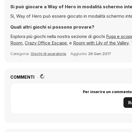
Si può giocare a Way of Hero in modalità schermo
Sì, Way of Hero può essere giocato in modalità sche
Quali altri giochi si possono provare?
Esplora più giochi nella nostra sezione di giochi
Fuga e s
Room
,
Crazy Office Escape
, e
Room with Lily of the Valley
.
Categoria:
Giochi di sparatorie
Aggiunto
26 Gen 2017
COMMENTI
Per inserire un commento,
R