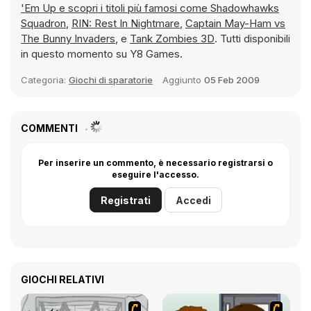
'Em Up e scopri i titoli più famosi come
Shadowhawks
Squadron
,
RIN: Rest In Nightmare
,
Captain May-Ham vs
The Bunny Invaders
, e
Tank Zombies 3D
. Tutti disponibili
in questo momento su Y8 Games.
Categoria:
Giochi di sparatorie
Aggiunto
05 Feb 2009
COMMENTI
Per inserire un commento, è necessario registrarsi o
eseguire l'accesso.
Registrati
Accedi
GIOCHI RELATIVI