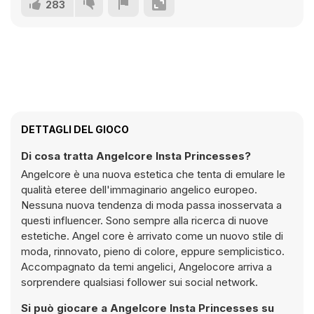
283
DETTAGLI DEL GIOCO
Di cosa tratta Angelcore Insta Princesses?
Angelcore è una nuova estetica che tenta di emulare le
qualità eteree dell'immaginario angelico europeo.
Nessuna nuova tendenza di moda passa inosservata a
questi influencer. Sono sempre alla ricerca di nuove
estetiche. Angel core è arrivato come un nuovo stile di
moda, rinnovato, pieno di colore, eppure semplicistico.
Accompagnato da temi angelici, Angelocore arriva a
sorprendere qualsiasi follower sui social network.
Si può giocare a Angelcore Insta Princesses su