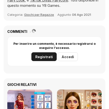
Fairy Look
, e
TikTok Divas Fairycore
. Tutti disponibili in
questo momento su Y8 Games.
Categoria:
Giochi per Ragazze
Aggiunto
06 Ago 2021
COMMENTI
Per inserire un commento, è necessario registrarsi o
eseguire l'accesso.
Registrati
Accedi
GIOCHI RELATIVI