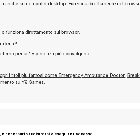
ile giocare gratuitamente a Archery Kissing su Y8 e funziona direttamente sul browser.
 schermo intero?
à schermo interno per un'esperienza più coinvolgente.
 e scopri i titoli più famosi come
Emergency Ambulance Doctor
,
Break
 momento su Y8 Games.
 è necessario registrarsi o eseguire l'accesso.