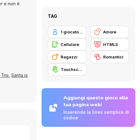
TAG
1 giocatore
Amore
Cellulare
HTML5
Ragazzi
Romantici
Touchscreen
 Tris
,
Santa is
Aggiungi questo gioco alla
tua pagina web!
Inserendo la lines semplice di
codice