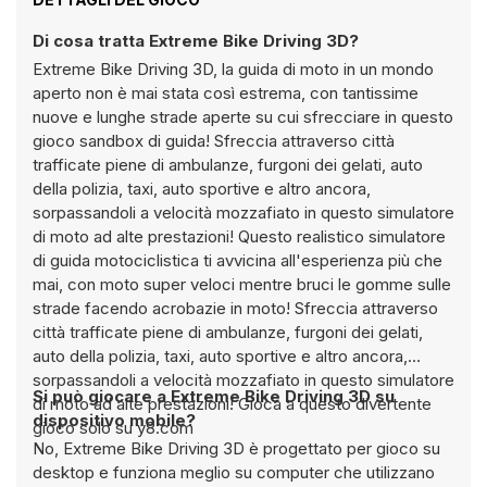
Di cosa tratta Extreme Bike Driving 3D?
Extreme Bike Driving 3D, la guida di moto in un mondo
aperto non è mai stata così estrema, con tantissime
nuove e lunghe strade aperte su cui sfrecciare in questo
gioco sandbox di guida! Sfreccia attraverso città
trafficate piene di ambulanze, furgoni dei gelati, auto
della polizia, taxi, auto sportive e altro ancora,
sorpassandoli a velocità mozzafiato in questo simulatore
di moto ad alte prestazioni! Questo realistico simulatore
di guida motociclistica ti avvicina all'esperienza più che
mai, con moto super veloci mentre bruci le gomme sulle
strade facendo acrobazie in moto! Sfreccia attraverso
città trafficate piene di ambulanze, furgoni dei gelati,
auto della polizia, taxi, auto sportive e altro ancora,
sorpassandoli a velocità mozzafiato in questo simulatore
Si può giocare a Extreme Bike Driving 3D su
di moto ad alte prestazioni! Gioca a questo divertente
dispositivo mobile?
gioco solo su y8.com
No, Extreme Bike Driving 3D è progettato per gioco su
desktop e funziona meglio su computer che utilizzano