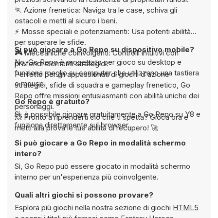
🏃 Azione frenetica: Naviga tra le case, schiva gli
ostacoli e metti al sicuro i beni.
⚡ Mosse speciali e potenziamenti: Usa potenti abilità
per superare le sfide.
Si può giocare a Go Repo su dispositivo mobile?
🎮 Meccaniche coinvolgenti: Controlli intuitivi con
No, Go Repo è progettato per gioco su desktop e
profondi elementi strategici.
funziona meglio su computer che utilizzano una tastiera
Perfetto per gli appassionati di giochi d'azione
o mouse.
strategici, sfide di squadra e gameplay frenetico, Go
Repo offre missioni entusiasmanti con abilità uniche dei
Go Repo è gratuito?
personaggi.
Sì, è possibile giocare gratuitamente a Go Repo su Y8 e
💥 Pronto a riprenderti ciò che ti spetta? Gioca ora e
funziona direttamente sul browser.
metti alla prova le tue abilità di recupero! 🚀
Si può giocare a Go Repo in modalità schermo
intero?
Sì, Go Repo può essere giocato in modalità schermo
interno per un'esperienza più coinvolgente.
Quali altri giochi si possono provare?
Esplora più giochi nella nostra sezione di giochi
HTML5