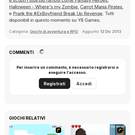
e scopri i titoli più famosi come
Fantasy Heroes
,
Halloween - Where's my Zombie
,
Carrot Mania Pirates
,
e
Prank the #ExBoyfriend Break Up Revenge
. Tutti
disponibili in questo momento su Y8 Games.
Categoria:
Giochi di avventura e RPG
Aggiunto
12 Dic 2013
COMMENTI
Per inserire un commento, è necessario registrarsi o
eseguire l'accesso.
Registrati
Accedi
GIOCHI RELATIVI