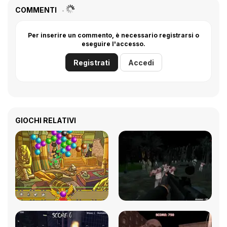
COMMENTI
Per inserire un commento, è necessario registrarsi o
eseguire l'accesso.
Registrati
Accedi
GIOCHI RELATIVI