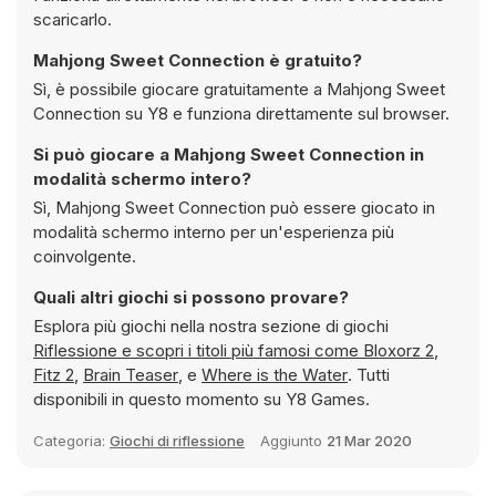
scaricarlo.
Mahjong Sweet Connection è gratuito?
Sì, è possibile giocare gratuitamente a Mahjong Sweet
Connection su Y8 e funziona direttamente sul browser.
Si può giocare a Mahjong Sweet Connection in
modalità schermo intero?
Sì, Mahjong Sweet Connection può essere giocato in
modalità schermo interno per un'esperienza più
coinvolgente.
Quali altri giochi si possono provare?
Esplora più giochi nella nostra sezione di giochi
Riflessione e scopri i titoli più famosi come
Bloxorz 2
,
Fitz 2
,
Brain Teaser
, e
Where is the Water
. Tutti
disponibili in questo momento su Y8 Games.
Categoria:
Giochi di riflessione
Aggiunto
21 Mar 2020