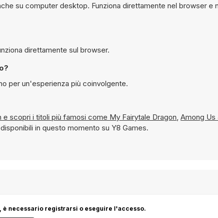
re gratuitamente a Mini Steps! su Y8 e funziona direttamente sul browser.
tero?
o interno per un'esperienza più coinvolgente.
Touchscreen e scopri i titoli più famosi come
My Fairytale Dragon
,
Among Us 
ti disponibili in questo momento su Y8 Games.
 è necessario registrarsi o eseguire l'accesso.