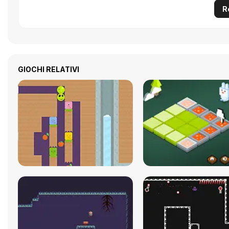
R
GIOCHI RELATIVI