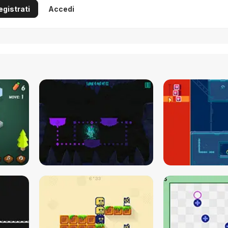
egistrati
Accedi