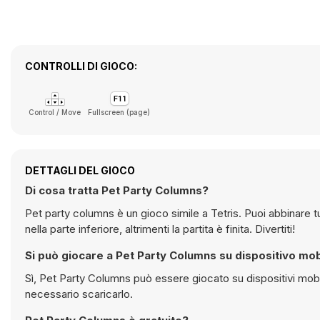
CONTROLLI DI GIOCO:
Control / Move
Fullscreen (page)
DETTAGLI DEL GIOCO
Di cosa tratta Pet Party Columns?
Pet party columns è un gioco simile a Tetris. Puoi abbinare t
nella parte inferiore, altrimenti la partita è finita. Divertiti!
Si può giocare a Pet Party Columns su dispositivo mob
Sì, Pet Party Columns può essere giocato su dispositivi mobili ma anche su computer desktop. Funziona direttamente nel browser e non è
necessario scaricarlo.