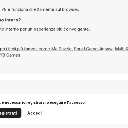
 possibile giocare gratuitamente a Pet Party Columns su Y8 e funziona direttamente sul browser.
dalità schermo intero?
alità schermo interno per un'esperienza più coinvolgente.
e scopri i titoli più famosi come
Ma Puzzle
,
Squid Game Jigsaw
,
Multi 
u Y8 Games.
 è necessario registrarsi o eseguire l'accesso.
egistrati
Accedi