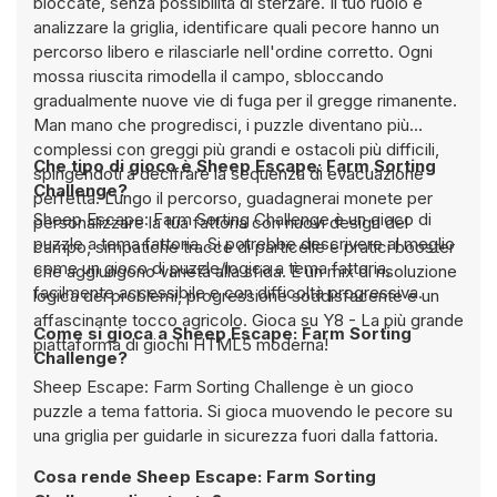
bloccate, senza possibilità di sterzare. Il tuo ruolo è
analizzare la griglia, identificare quali pecore hanno un
percorso libero e rilasciarle nell'ordine corretto. Ogni
mossa riuscita rimodella il campo, sbloccando
gradualmente nuove vie di fuga per il gregge rimanente.
Man mano che progredisci, i puzzle diventano più
complessi con greggi più grandi e ostacoli più difficili,
Che tipo di gioco è Sheep Escape: Farm Sorting
spingendoti a decifrare la sequenza di evacuazione
Challenge?
perfetta. Lungo il percorso, guadagnerai monete per
Sheep Escape: Farm Sorting Challenge è un gioco di
personalizzare la tua fattoria con nuovi design del
puzzle a tema fattoria. Si potrebbe descrivere al meglio
campo, simpatiche tracce di particelle e pratici booster
come un gioco di puzzle/logica a tema fattoria,
che aggiungono varietà alla sfida. È un mix di risoluzione
facilmente accessibile e con difficoltà progressiva.
logica dei problemi, progressione soddisfacente e un
affascinante tocco agricolo. Gioca su Y8 - La più grande
Come si gioca a Sheep Escape: Farm Sorting
piattaforma di giochi HTML5 moderna!
Challenge?
Sheep Escape: Farm Sorting Challenge è un gioco
puzzle a tema fattoria. Si gioca muovendo le pecore su
una griglia per guidarle in sicurezza fuori dalla fattoria.
Cosa rende Sheep Escape: Farm Sorting