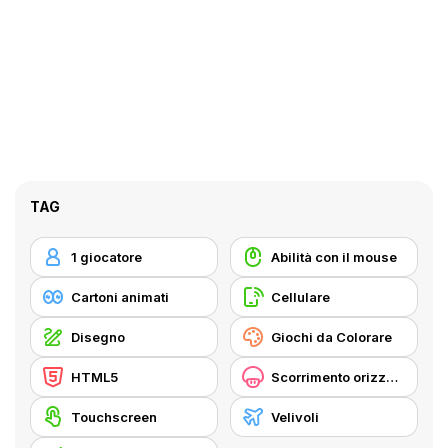
TAG
1 giocatore
Abilità con il mouse
Cartoni animati
Cellulare
Disegno
Giochi da Colorare
HTML5
Scorrimento orizzontale
Touchscreen
Velivoli