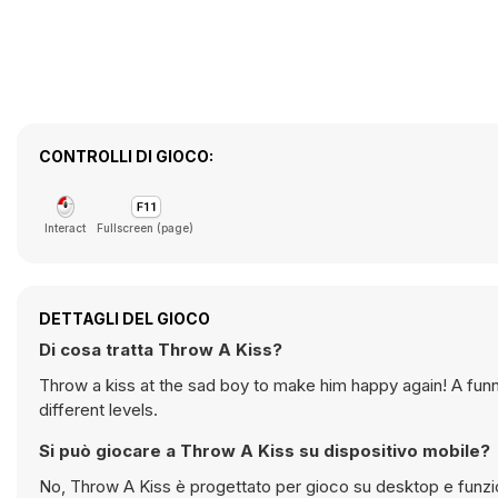
CONTROLLI DI GIOCO:
Interact
Fullscreen (page)
DETTAGLI DEL GIOCO
Di cosa tratta Throw A Kiss?
Throw a kiss at the sad boy to make him happy again! A fun
different levels.
Si può giocare a Throw A Kiss su dispositivo mobile?
No, Throw A Kiss è progettato per gioco su desktop e funzi