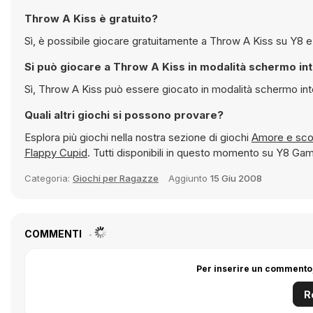
Throw A Kiss è gratuito?
Sì, è possibile g
Si può giocare a Throw A Kiss in modalità scher
Sì, Throw A Kiss può essere giocato in modalità sch
Quali altri giochi si possono provare?
Esplora più giochi nella nostra sezione di giochi
Amore 
Flappy Cupid
. Tutti disponibili in questo momento su Y8 Ga
Categoria:
Giochi per Ragazze
Aggiunto
15 Giu 2008
COMMENTI
Per inserire un commento,
R