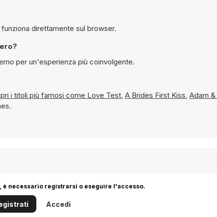
iocare gratuitamente a Throw A Kiss su Y8 e funziona direttamente sul browser.
mo intero?
ermo interno per un'esperienza più coinvolgente.
e scopri i titoli più famosi come
Love Test
,
A Brides First Kiss
,
Adam & 
mes.
 è necessario registrarsi o eseguire l'accesso.
egistrati
Accedi