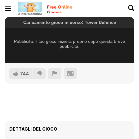
744
DETTAGLI DEL GIOCO