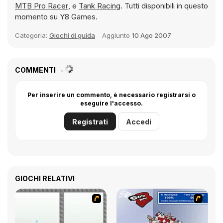
MTB Pro Racer
, e
Tank Racing
. Tutti disponibili in questo
momento su Y8 Games.
Categoria:
Giochi di guida
Aggiunto
10 Ago 2007
COMMENTI
Per inserire un commento, è necessario registrarsi o
eseguire l'accesso.
Registrati
Accedi
GIOCHI RELATIVI