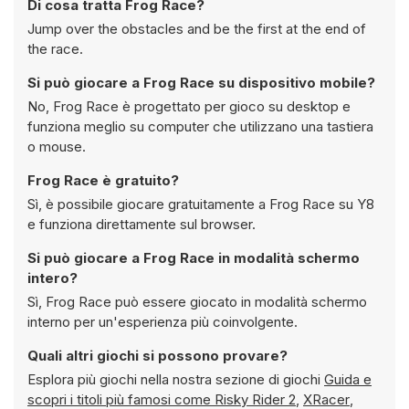
Di cosa tratta Frog Race?
Jump over the obstacles and be the first at the end of
the race.
Si può giocare a Frog Race su dispositivo mobile?
No, Frog Race è progettato per gioco su desktop e
funziona meglio su computer che utilizzano una tastiera
o mouse.
Frog Race è gratuito?
Sì, è possibile giocare gratuitamente a Frog Race su Y8
e funziona direttamente sul browser.
Si può giocare a Frog Race in modalità schermo
intero?
Sì, Frog Race può essere giocato in modalità schermo
interno per un'esperienza più coinvolgente.
Quali altri giochi si possono provare?
Esplora più giochi nella nostra sezione di giochi
Guida e
scopri i titoli più famosi come
Risky Rider 2
,
XRacer
,