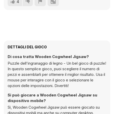
4
DETTAGLI DEL GIOCO
Di cosa tratta Wooden Cogwheel Jigsaw?
Puzzle dell'ingranaggio di legno - Un bel gioco di puzzle!
In questo semplice gioco, puoi scegliere il numero di
pezzi e assemblarli per ottenere il miglior risultato. Usa il
mouse per interagire con il gioco e selezionare le
opzioni delle impostazioni. Divertiti!
Si può giocare a Wooden Cogwheel Jigsaw su
dispositivo mobile?
Sì, Wooden Cogwheel Jigsaw può essere giocato su
dispositivi mobili ma anche su computer desktop.