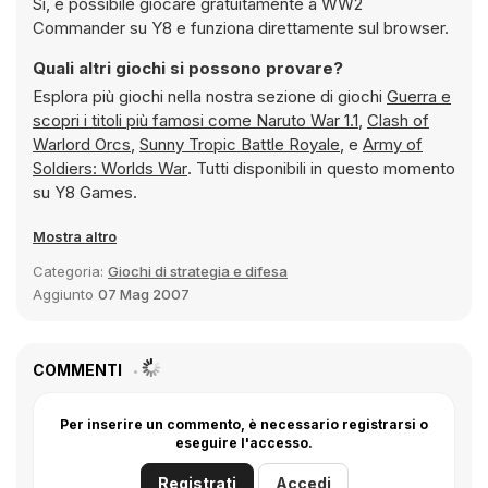
Sì, è possibile giocare gratuitamente a WW2
Commander su Y8 e funziona direttamente sul browser.
Quali altri giochi si possono provare?
Esplora più giochi nella nostra sezione di giochi
Guerra e
scopri i titoli più famosi come
Naruto War 1.1
,
Clash of
Warlord Orcs
,
Sunny Tropic Battle Royale
, e
Army of
Soldiers: Worlds War
. Tutti disponibili in questo momento
su Y8 Games.
Mostra altro
Categoria:
Giochi di strategia e difesa
Aggiunto
07 Mag 2007
COMMENTI
Per inserire un commento, è necessario registrarsi o
eseguire l'accesso.
Registrati
Accedi