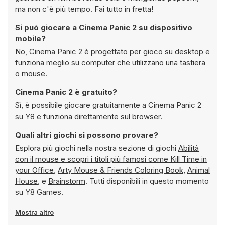
ma non c'è più tempo. Fai tutto in fretta!
Si può giocare a Cinema Panic 2 su dispositivo
mobile?
No, Cinema Panic 2 è progettato per gioco su desktop e
funziona meglio su computer che utilizzano una tastiera
o mouse.
Cinema Panic 2 è gratuito?
Sì, è possibile giocare gratuitamente a Cinema Panic 2
su Y8 e funziona direttamente sul browser.
Quali altri giochi si possono provare?
Esplora più giochi nella nostra sezione di giochi
Abilità
con il mouse e scopri i titoli più famosi come
Kill Time in
your Office
,
Arty Mouse & Friends Coloring Book
,
Animal
House
, e
Brainstorm
. Tutti disponibili in questo momento
su Y8 Games.
Mostra altro