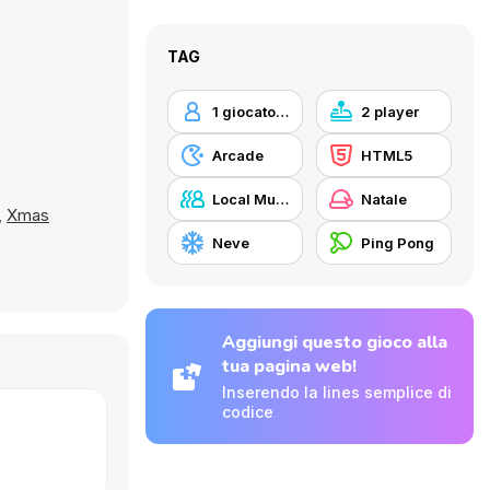
TAG
1 giocatore
2 player
Arcade
HTML5
Local Multiplayer
Natale
,
Xmas
Neve
Ping Pong
Aggiungi questo gioco alla
tua pagina web!
Inserendo la lines semplice di
codice