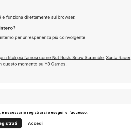
bile giocare gratuitamente a Christmas Pong su Y8 e funziona direttamente sul browser.
schermo intero?
 schermo interno per un'esperienza più coinvolgente.
e scopri i titoli più famosi come
Nut Rush: Snow Scramble
,
Santa Racer
li in questo momento su Y8 Games.
 è necessario registrarsi o eseguire l'accesso.
egistrati
Accedi