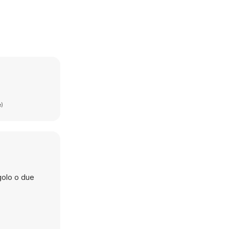
e)
golo o due