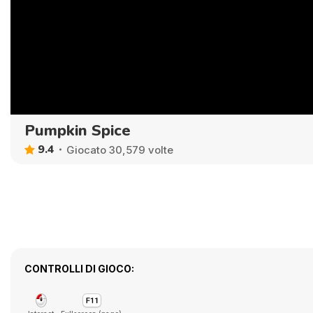
Pumpkin Spice
9.4
Giocato 30,579 volte
CONTROLLI DI GIOCO: