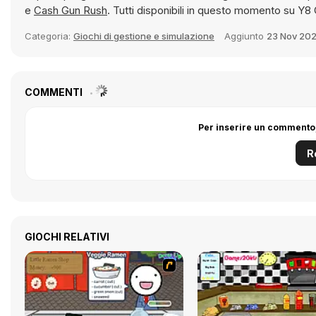
e
Cash Gun Rush
. Tutti disponibili in questo momento su Y
Categoria:
Giochi di gestione e simulazione
Aggiunto
23 Nov 20
COMMENTI
Per inserire un commento,
R
GIOCHI RELATIVI